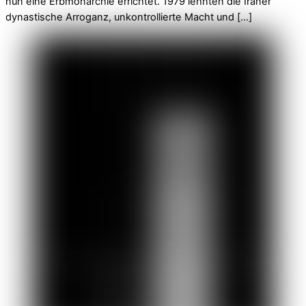
nun eine Erbmonarchie errichtet. 1979 lehnten die Iraner
dynastische Arroganz, unkontrollierte Macht und […]