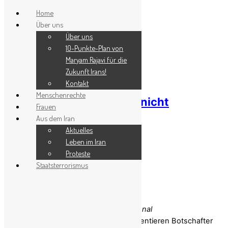
Home
Über uns
Skip to content
Über uns
Menu
10-Punkte-Plan von
Maryam Rajavi für die
Zukunft Irans!
18. Januar 2026
Kontakt
Menschenrechte
Warum sich 1979 im Iran nicht
Frauen
wiederholen darf!
Aus dem Iran
Aktuelles
Leben im Iran
0
Proteste
Share
Staatsterrorismus
In der
am 16. Januar 2026 in
„The National
Interest“
veröffentlichten Studie argumentieren Botschafter