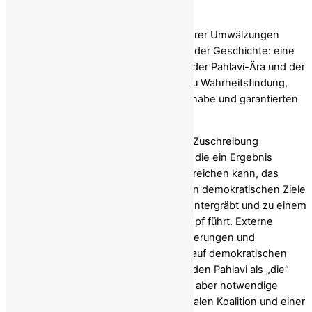
Iran riskieren.
Dieser Moment potenzieller revolutionärer Umwälzungen
erfordert eine Auseinandersetzung mit der Geschichte: eine
klare Ablehnung des autoritären Erbes der Pahlavi-Ära und der
Klerikerdiktatur sowie ein Bekenntnis zu Wahrheitsfindung,
Verantwortlichkeit, demokratischer Teilhabe und garantierten
Rechten.
Es besteht die ernste Gefahr, dass die Zuschreibung
illusorischer Legitimität an eine Person, die ein Ergebnis
verspricht, das sie nicht glaubwürdig erreichen kann, das
iranische Volk spaltet, die gemeinsamen demokratischen Ziele
durch sein unvermeidliches Scheitern untergräbt und zu einem
zermürbenden persönlichen Machtkampf führt. Externe
Akteure wie Medien, ausländische Regierungen und
Geldgeber schwächen die Aussichten auf demokratischen
Wandel nur, wenn sie den im Exil lebenden Pahlavi als „die“
Lösung betrachten und die schwierige, aber notwendige
Arbeit des Aufbaus einer breiten nationalen Koalition und einer