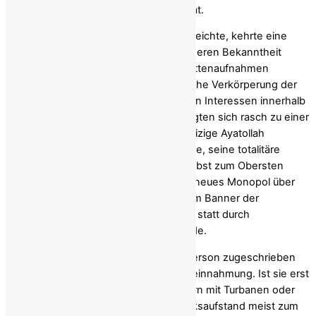
begründete kein theokratisches Mandat.
Als der Aufstand seinen Höhepunkt erreichte, kehrte eine
lange im Exil lebende Persönlichkeit – deren Bekanntheit
durch die weite Verbreitung von Kassettenaufnahmen
gesteigert worden war – als vermeintliche Verkörperung der
Revolution zurück. Die unterschiedlichen Interessen innerhalb
der antimonarchischen Koalition verengten sich rasch zu einer
einzigen Autoritätsquelle, als der ehrgeizige Ayatollah
Khomeini die Politiker unter Druck setzte, seine totalitäre
Verfassung zu akzeptieren und sich selbst zum Obersten
Führer zu ernennen. Die Folge war ein neues Monopol über
Politik, Recht und Gewalt, das unter dem Banner der
Islamischen Republik Iran durch Zwang statt durch
Zustimmung des Volkes gesichert wurde.
Wenn die Legitimität einer einzelnen Person zugeschrieben
wird, ist eine Revolution anfällig für Vereinnahmung. Ist sie erst
einmal vereinnahmt, sei es von Klerikern mit Turbanen oder
Höflingen um eine Krone, führt der Volksaufstand meist zum