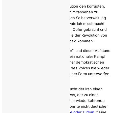
Vor 47 Jahren stürzte eine breite Revolution den korrupten,
diktatorischen Monarchen, nur um dann mitansehen zu
müssen, wie das Streben der Nation nach Selbstverwaltung
von einem teuflisch machthungrigen Ayatollah missbraucht
wurde. Jahrzehntelang haben die Iraner Opfer gebracht und
auf eine neue Chance gewartet, die Ziele der Revolution von
1979 zu verwirklichen. Dieser Tag wird bald kommen.
Der Iran braucht keinen weiteren „Retter“, und dieser Aufstand
ist weit mehr als eine PR-Aktion. Es ist ein nationaler Kampf
um Würde und Chancengleichheit in einer demokratischen
Republik, in der die souveränen Rechte des Volkes nie wieder
einer willkürlichen Herrschaft in irgendeiner Form unterworfen
werden dürfen.
Wenn die Kleriker gestürzt werden, braucht der Iran einen
überprüfbaren und transparenten Prozess, der zu einer
demokratischen Republik führt. Der immer wiederkehrende
Ruf bei den Protesten im ganzen Iran könnte nicht deutlicher
sein: „
Nein zur Diktatur, sei es mit Krone oder Turban
.“ Eine