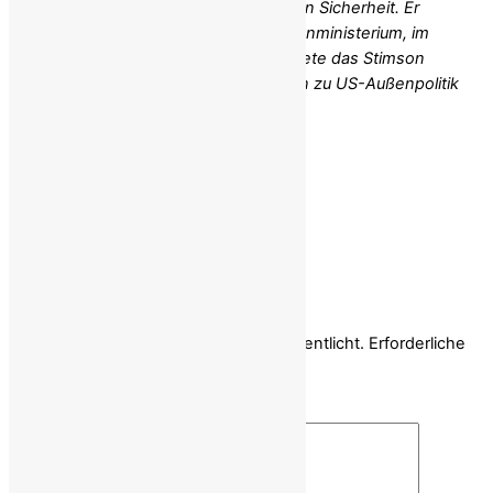
Erfahrung im Bereich der internationalen Sicherheit. Er
bekleidete leitende Positionen im Außenministerium, im
Pentagon und im Weißen Haus und leitete das Stimson
Center. Er publiziert und berät weiterhin zu US-Außenpolitik
und globalen Sicherheitsfragen.
Share
Schreibe einen Kommentar
Deine E-Mail-Adresse wird nicht veröffentlicht.
Erforderliche
Felder sind mit
*
markiert
Kommentar
*