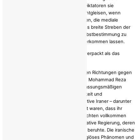
Revolutionen scheitern nicht nur, weil Diktatoren sie
unterdrücken. Sie können auch dann entgleisen, wenn
Außenstehende, insbesondere Exilanten, die mediale
Aufmerksamkeit auf sich ziehen und das breite Streben der
Bürger nach garantierter politischer Selbstbestimmung zu
einer einseitigen Selbstinszenierung verkommen lassen.
Die alte Falle: Eine breite Revolte, neu verpackt als das
Schicksal eines Mannes
1979 erhoben sich Iraner aller politischen Richtungen gegen
die brutale und korrupte
Diktatur
Schah Mohammad Reza
Pahlavis . Sie strebten nach einer verfassungsmäßigen
Regierungsführung, sozialer Gerechtigkeit und
Glaubensfreiheit. Gebildete und produktive Iraner – darunter
viele Männer und Frauen, die überzeugt waren, dass ihr
muslimischer Glaube mit politischen Rechten vollkommen
vereinbar sei – erwarteten eine partizipative Regierung, deren
Legitimität auf freien und fairen Wahlen beruhte. Die iranische
Revolution war ein politisches, kein religiöses Phänomen und