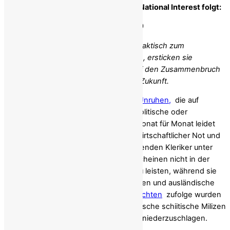
Der vollständige Text des Artikels im National Interest folgt:
Im Iran: Wiederhole nicht das Jahr 1979
Indem westliche Medien Reza Pahlavi faktisch zum
designierten iranischen Führer erklären, ersticken sie
möglicherweise eine echte Chance auf den Zusammenbruch
des Regimes und eine demokratische Zukunft.
Im Iran herrschen erneut anhaltende
Unruhen,
die auf
weitaus tiefer liegende Ursachen als politische oder
ideologische Differenzen hindeuten. Monat für Monat leidet
die Bevölkerung unter zunehmender wirtschaftlicher Not und
politischer Unterdrückung. Die herrschenden Kleriker unter
Führung von
Ayatollah Ali Khamenei
scheinen nicht in der
Lage oder nicht willens zu sein, Hilfe zu leisten, während sie
gleichzeitig weiterhin Waffen produzieren und ausländische
Stellvertretermilizen unterstützen.
Berichten
zufolge wurden
vom Teheraner Regime finanzierte irakische schiitische Milizen
in den Iran entsandt, um den Aufstand niederzuschlagen.