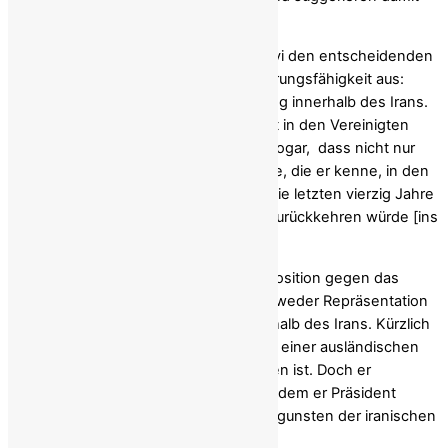
ein Mandat des Volkes.
In seinen Interviews weicht Herr Pahlavi den entscheidenden
Fragen nach seiner potenziellen Regierungsfähigkeit aus:
Mandat, Organisation und Unterstützung innerhalb des Irans.
Seit 47 Jahren lebt er relativ unbemerkt in den Vereinigten
Staaten. Vor einigen Jahren
sagte
er sogar, dass nicht nur
seine Familie und Freunde, sondern alle, die er kenne, in den
USA lebten: „Ehrlich gesagt, habe ich die letzten vierzig Jahre
hier in Amerika verbracht … Wenn ich zurückkehren würde [ins
Iran], was würde mich erwarten?“
Pahlavi kann keine nennenswerte Opposition gegen das
Klerikerregime vorweisen und genießt weder Repräsentation
noch organisierte Unterstützung innerhalb des Irans. Kürzlich
äußerte er sich ablehnend
gegenüber
einer ausländischen
Invasion, was grundsätzlich zu begrüßen ist. Doch er
widersprach sich
umgehend
selbst, indem er Präsident
Donald Trump öffentlich aufforderte, zugunsten der iranischen
Protestierenden zu „interventionieren“.