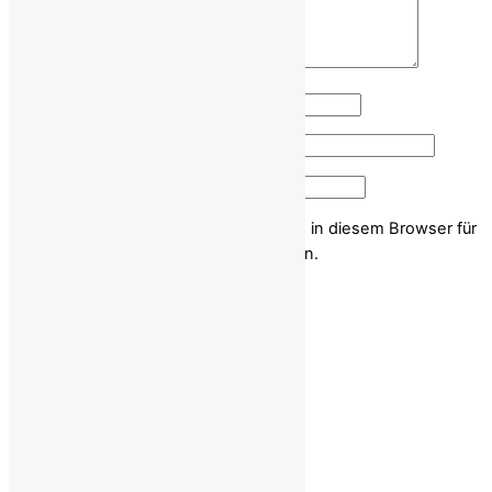
Name
*
E-Mail-Adresse
*
Website
Name, E-Mail-Adresse und Website in diesem Browser für
meinen nächsten Kommentar speichern.
Back To Top
Gesellschaft von Deutsch-Iranern
Weitere Infos:
Impressum
Kontakt
ncr-iran.org