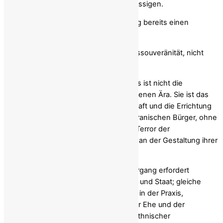
demokratischen Infrastruktur vernachlässigen.
Der Iran hat für diese Art von Abkürzung bereits einen
unerträglichen Preis bezahlt.
Wofür die Iraner wirklich kämpfen: Volkssouveränität, nicht
Götzenbilder
Die wichtigste Forderung des Aufstands ist nicht die
Wiederherstellung irgendeiner vergangenen Ära. Sie ist das
Ende jeglicher Form autoritärer Herrschaft und die Errichtung
der Volkssouveränität – das Recht der iranischen Bürger, ohne
Zwang, Überprüfung durch Geistliche, Terror der
Geheimpolizei oder erbliche Privilegien an der Gestaltung ihrer
politischen Zukunft mitzuwirken.
Ein glaubwürdiger demokratischer Übergang erfordert
mindestens: die Trennung von Religion und Staat; gleiche
Rechte für Frauen vor dem Gesetz und in der Praxis,
einschließlich des Eigentumsrechts, der Ehe und der
Scheidung; den Schutz religiöser und ethnischer