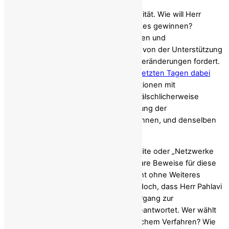
Die schwierigere Prüfung ist die Legitimität. Wie will Herr
Pahlavi das Mandat des iranischen Volkes gewinnen?
Hashtags der Diaspora, Online-Petitionen und
Medieninterviews zeugen keineswegs von der Unterstützung
einer unterdrückten Bevölkerung, die Veränderungen fordert.
Pahlavis Medienapparat wurde
in den letzten Tagen dabei
ertappt,
wie er Videos von Demonstrationen mit
monarchistischen Parolen unterlegte, fälschlicherweise
behauptete, er genieße die Unterstützung der
Protestierenden, die ihn eindeutig ablehnen, und denselben
Clip mehreren Orten zuschrieb.
Wenn er
Überläufer
, Spaltungen der Elite oder „Netzwerke
innerhalb des Irans“ erwähnt, fehlen klare Beweise für diese
Behauptungen, und sie lassen sich nicht ohne Weiteres
bestätigen. Noch bezeichnender ist jedoch, dass Herr Pahlavi
die entscheidende Frage, wie der Übergang zur
Selbstverwaltung erfolgen soll, vage beantwortet. Wer wählt
einen Übergangsrat aus, und nach welchem ​​Verfahren? Wie