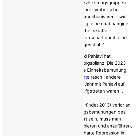
wird Frauen und den verschiedenen Bevölkerungsgruppen
des Irans tatsächliche Macht und nicht nur symbolische
Versprechen garantiert? Welche Schutzmechanismen – wie
Amtszeitbegrenzungen, Gewaltenteilung, eine unabhängige
Justiz und die zivile Kontrolle der Sicherheitskräfte –
verhindern, dass eine personalisierte Herrschaft durch eine
andere ersetzt wird, wie es nach 1979 geschah?
Koalitionsbildung lässt sich messen, und Pahlavi hat
diesbezüglich eine durchwachsene Erfolgsbilanz. Die 2023
von der Georgetown University initiierte Einheitsbemühung,
die zur „Mahsa-Charta“ führte,
scheiterte
rasch ; andere
prominente Dissidenten, die im selben Jahr mit Pahlavi auf
der
Münchner Sicherheitskonferenz
aufgetreten waren ,
distanzierten sich bald von ihm. Auch
sein
früherer
Nationalrat des Iran (gegründet 2013) verlor an
Bedeutung. Sollten die Koalitionsbildungsbemühungen des
Kronprinzen im sicheren Exil gescheitert sein, muss man
seine Fähigkeit, Regimegegner zu inspirieren und anzuführen,
realistisch einschätzen und dabei eine harte Repression im