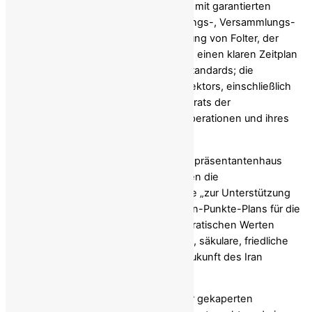
Minderheiten; eine unabhängige Justiz mit garantierten
rechtsstaatlichen Verfahren; die Meinungs-, Versammlungs-
und Vereinigungsfreiheit; die Abschaffung von Folter, der
Todesstrafe und politischer Verfolgung; einen klaren Zeitplan
für freie Wahlen nach internationalen Standards; die
Rechenschaftspflicht des Sicherheitssektors, einschließlich
der Zerschlagung des politischen Apparats der
Revolutionsgarden, ihrer Propagandaoperationen und ihres
mafiaähnlichen Wirtschaftsimperiums.
Eine überparteiliche Mehrheit im US-Repräsentantenhaus
stimmt dem zu: 226 Abgeordnete haben die
Resolution
H.Res. 166
mitgetragen , die „zur Unterstützung
der iranischen Opposition und des Zehn-Punkte-Plans für die
Zukunft des Iran aufruft, der mit demokratischen Werten
übereinstimmt und eine demokratische, säkulare, friedliche
und atomwaffenfreie Republik für die Zukunft des Iran
gewährleistet.“
Das ist der Unterschied zwischen einer gekaperten