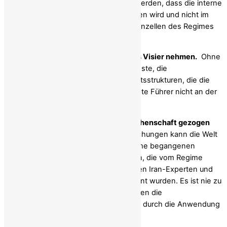
Zensur.
Dadurch kann sichergestellt werden, dass die interne
Organisation von Iranern selbst getragen wird und nicht im
Ausland gesteuert oder von den Medienzellen des Regimes
manipuliert wird.
Man muss den Repressionsapparat ins Visier nehmen.
Ohne
die Revolutionsgarden, die Geheimdienste, die
Gefängnisnetzwerke und die Wirtschaftsstrukturen, die die
Brutalität finanzieren, könnte der Oberste Führer nicht an der
Macht bleiben.
Die Verantwortlichen müssen zur Rechenschaft gezogen
werden.
Durch internationale Untersuchungen kann die Welt
die erschreckende Liste der vom Regime begangenen
Gräueltaten und Terrorakte anerkennen, die vom Regime
erfolgreich vertuscht und von westlichen Iran-Experten und
Korrespondenten so gut wie nie erwähnt wurden. Es ist nie zu
spät für angemessene Sanktionen gegen die
Verantwortlichen, gegebenenfalls auch durch die Anwendung
des Weltrechtsprinzips.