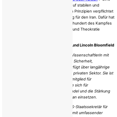
demokratische, säkulare Republik, die auf stabilen und
gerechten Institutionen beruht und sich Prinzipien verpflichtet
hat, ist die unabdingbare Voraussetzung für den Iran. Dafür hat
das iranische Volk bereits über ein Jahrhundert des Kampfes
und des Niedergangs unter Monarchie und Theokratie
bezahlt.
Über die Autoren: Ramesh Sepehrrad und Lincoln Bloomfield
Dr. Ramesh Sepehrrad
ist Autorin und Wissenschaftlerin mit
praktischer Erfahrung in den Bereichen Sicherheit,
Technologie und Konfliktlösung. Sie verfügt über langjährige
Führungserfahrung im öffentlichen und privaten Sektor. Sie ist
beratend, als Gründerin und Vorstandsmitglied für
gemeinnützige Organisationen tätig, die sich für
Menschenrechte, demokratischen Wandel und die Stärkung
von Frauen in Führungspositionen im Iran einsetzen.
Lincoln Bloomfield Jr.
ist ehemaliger US-Staatssekretär für
politisch-militärische Angelegenheiten mit umfassender