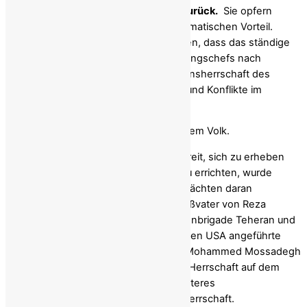
Weise falsche Stabilitätsabkommen zurück.
Sie opfern
Menschenrechte für kurzfristigen diplomatischen Vorteil.
Inzwischen kann niemand mehr leugnen, dass das ständige
Streben westlicher Staats- und Regierungschefs nach
Reformen und Mäßigung die Repressionsherrschaft des
Regimes im Inland lediglich verlängert und Konflikte im
Ausland angeheizt hat.
Fazit: Die iranische Revolution gehört dem Volk.
Bereits 1906 war das iranische Volk bereit, sich zu erheben
und eine konstitutionelle Demokratie zu errichten, wurde
jedoch von Eliten und ausländischen Mächten daran
gehindert. Schah Reza Pahlavi, der Großvater von Reza
Pahlavi, eroberte 1921 mit einer Kosakenbrigade Teheran und
krönte sich 1925 zum Schah. Der von den USA angeführte
Putsch von 1953, der Premierminister Mohammed Mossadegh
stürzte und Mohammed Reza Pahlavis Herrschaft auf dem
„Pfauenthron“ festigte, sicherte ein weiteres
Vierteljahrhundert despotischer Alleinherrschaft.