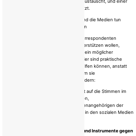
Revolution, die lediglich die Herrscher austauscht, und einer
echten Revolution, die die Regeln ersetzt.
Was die internationale Gemeinschaft und die Medien tun
sollten – und was sie unterlassen sollten
Wenn politische Führungskräfte und Korrespondenten
weltweit das iranische Volk wirklich unterstützen wollen,
müssen sie aufhören, so zu tun, als sei ein möglicher
Regimezusammenbruch ein Casting. Hier sind praktische
Schritte, die den Menschen
im
Iran helfen können, anstatt
dem Regime ungewollt zu nützen, indem sie
Opportunisten
außerhalb
des Irans fördern:
Hört auf, einen „Führer“ zu küren.
Hört auf die Stimmen im
Iran; hört die Arbeiter, Studenten, Frauen,
Menschenrechtsverteidiger und Familienangehörigen der
Opfer, anstatt euch auf Selbstdarsteller in den sozialen Medien
wie Reza Pahlavi zu verlassen.
Unterstützen Sie die Internetfreiheit und Instrumente gegen