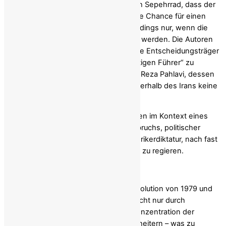
Lincoln P. Bloomfield Jr. und Dr. Ramesh Sepehrrad, dass der
andauernde Aufstand im Iran eine echte Chance für einen
demokratischen Wandel darstellt – allerdings nur, wenn die
Fehler der Geschichte nicht wiederholt werden. Die Autoren
warnen westliche Medien und politische Entscheidungsträger
davor, voreilig einen einzelnen „zukünftigen Führer“ zu
ernennen, insbesondere Exilanten wie Reza Pahlavi, dessen
Behauptungen eines Volksmandats innerhalb des Irans keine
nachweisbare Unterstützung finden.
Der Artikel verortet die heutigen Unruhen im Kontext eines
schweren wirtschaftlichen Zusammenbruchs, politischer
Repression und der Unfähigkeit der Klerikerdiktatur, nach fast
fünf Jahrzehnten an der Macht effektiv zu regieren.
Die Autoren ziehen Lehren aus der Revolution von 1979 und
warnen davor, dass Revolutionen oft nicht nur durch
Repression, sondern auch durch die Konzentration der
Legitimität auf eine einzelne Person scheitern – was zu