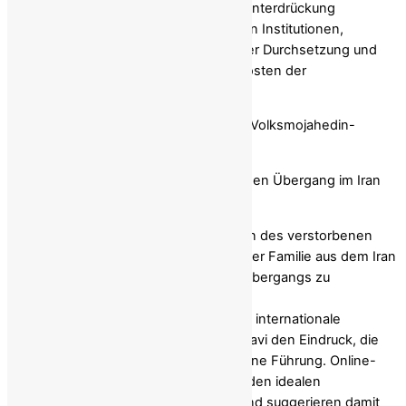
gleichen unbefriedigenden Ergebnis: Unterdrückung
politischer Opposition, Schwächung von Institutionen,
Abhängigkeit von repressiver staatlicher Durchsetzung und
die Zunahme privater Ansprüche auf Kosten der
Volkssouveränität.
Entlarvung von Propaganda gegen die Volksmojahedin-
Organisation des Iran (PMOI/MEK)
Wie Mediennarrative den demokratischen Übergang im Iran
verzerren können
Heute versucht
Reza Pahlavi
, der Sohn des verstorbenen
Schahs, der 1978 als Teenager mit seiner Familie aus dem Iran
floh, sich als
Gesicht
des iranischen Übergangs zu
positionieren. Durch prominente
Medienauftritte,
Gastbeiträge
und eine internationale
Kommunikationsstrategie erweckt Pahlavi den Eindruck, die
iranische Opposition schart sich um seine Führung. Online-
Kampagnen stellen ihn
aggressiv
als den idealen
„Repräsentanten“ des Aufstands dar und suggerieren damit