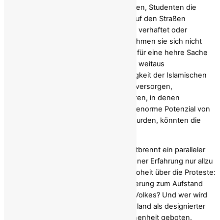
Wenn Ladenbesitzer ihre Türen schließen, Studenten die
Universitäten bevölkern und Familien auf den Straßen
demonstrieren, wohl wissend, dass sie verhaftet oder
gar
getötet
werden könnten , dann nehmen sie sich nicht
einfach nur ein oder zwei Tage frei, um für eine hehre Sache
zu protestieren: Sie signalisieren etwas weitaus
Bedeutsameres, nämlich dass die Fähigkeit der Islamischen
Republik, die iranische Bevölkerung zu versorgen,
zusammengebrochen ist. Nach 47 Jahren, in denen
Energieeinnahmen veruntreut und das enorme Potenzial von
über 90 Millionen Iranern unterdrückt wurden, könnten die
Tage dieses Regimes gezählt sein.
Mit dem Anwachsen des Aufstands entbrennt ein paralleler
Konflikt – einen, den die Iraner aus eigener Erfahrung nur allzu
gut kennen. Es geht um die Deutungshoheit über die Proteste:
Wie lässt sich erklären, was die Bevölkerung zum Aufstand
bewegt hat? Wer gilt als Sprecher des Volkes? Und wer wird
als „Alternative“ auserkoren und im Ausland als designierter
Nachfolger präsentiert? Hier ist Besonnenheit geboten.