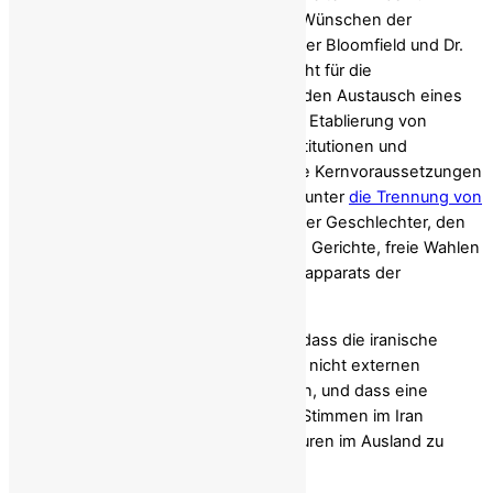
autoritären Ergebnissen führt, die den Wünschen der
Bevölkerung widersprechen. Botschafter Bloomfield und Dr.
Sepehrrad betonen, dass die Iraner nicht für die
Wiedereinführung der Monarchie oder den Austausch eines
Machthabers kämpfen, sondern für die Etablierung von
Volkssouveränität, demokratischen Institutionen und
garantierten Rechten. Sie skizzieren die Kernvoraussetzungen
für einen glaubwürdigen Übergang, darunter
die Trennung von
Religion und Staat
, die Gleichstellung der Geschlechter, den
Schutz von Minderheiten, unabhängige Gerichte, freie Wahlen
und die Zerschlagung des Repressionsapparats der
Revolutionsgarden.
Die Autoren kommen zu dem Schluss, dass die iranische
Revolution dem iranischen Volk gehört, nicht externen
Machtmaklern oder medialen Narrativen, und dass eine
sinnvolle internationale Unterstützung Stimmen im Iran
stärken muss, anstatt symbolische Figuren im Ausland zu
erhöhen.