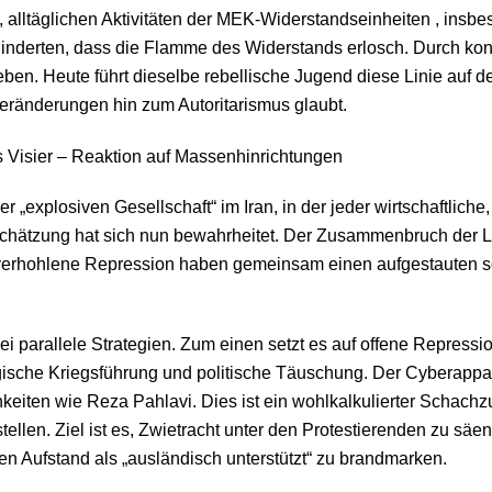
lltäglichen Aktivitäten der
MEK-Widerstandseinheiten
, insbe
derten, dass die Flamme des Widerstands erlosch. Durch kontin
en. Heute führt dieselbe rebellische Jugend diese Linie auf de
ränderungen hin zum Autoritarismus glaubt.
s Visier – Reaktion auf Massenhinrichtungen
 „explosiven Gesellschaft“ im Iran, in der jeder wirtschaftliche
chätzung hat sich nun bewahrheitet. Der Zusammenbruch der L
unverhohlene Repression haben gemeinsam einen aufgestauten s
ei parallele Strategien. Zum einen setzt es auf offene Repress
gische Kriegsführung und politische Täuschung. Der
Cyberappa
chkeiten wie Reza Pahlavi. Dies ist ein wohlkalkulierter Scha
ellen. Ziel ist es, Zwietracht unter den Protestierenden zu säen
en Aufstand als „ausländisch unterstützt“ zu brandmarken.