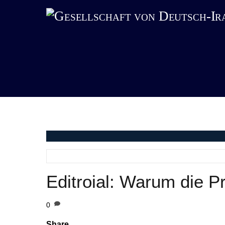
Skip
to
content
Editroial: Warum die P
0
Share