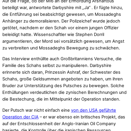
Auf die Frage, ob der MI6 an der Ermordung Afshartous
beteiligt war, antwortete Darbyshire mit
„Ja“
. Er fügte hinzu,
die Entführung sei beabsichtigt gewesen, um Mossadeghs
Anhänger zu demoralisieren. Der Polizeichef wurde jedoch
getötet, nachdem er den Schah vor einem jungen Offizier
beleidigt hatte. Wissenschaftler wie Stephen Dorril
argumentieren, der Mord sei vorsätzlich gewesen, um Angst
zu verbreiten und Mossadeghs Bewegung zu schwächen.
Das Interview enthüllte auch Großbritanniens Versuche, die
Familie des Schahs selbst zu manipulieren. Darbyshire
erinnerte sich daran, Prinzessin Ashraf, der Schwester des
Schahs, große Geldsummen angeboten zu haben, um ihren
Bruder zur Unterstützung des Putsches zu bewegen. Solche
Enthüllungen verdeutlichen die zynischen Berechnungen und
die Bestechung, die im Mittelpunkt der Operation standen.
Der Putsch war nicht einfach eine
von den USA geführte
Operation der CIA
– er war ebenso ein britisches Projekt, das
auf der Entschlossenheit der Anglo-Iranian Oil Company
basierte, die Kontrolle über die iranischen Ressourcen