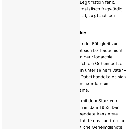
Führungsanspruch, wo demokratische Legitimation fehlt.
Warum diese Inszenierung nicht nur journalistisch fragwürdig,
sondern gesellschaftlich problematisch ist, zeigt sich bei
genauerer Betrachtung.
Die ungelöste Geschichte der Monarchie
Eine demokratische Erneuerung lebt von der Fähigkeit zur
kritischen Aufarbeitung. Reza Pahlavi hat sich bis heute nicht
eindeutig von den zentralen Verbrechen der Monarchie
distanziert. Die systematische Folter durch die Geheimpolizei
SAVAK, die flächendeckende Repression unter seinem Vater –
all dies wird relativiert oder ausgespart. Dabei handelte es sich
nicht um historische Randerscheinungen, sondern um
tragende Säulen eines autoritären Systems.
Besonders sensibel bleibt der Umgang mit dem Sturz von
Premierminister Mohammad Mossadegh im Jahr 1953. Der
von CIA und MI6 organisierte Putsch beendete Irans erste
demokratisch gewählte Regierung und führte das Land in eine
jahrzehntelange Diktatur. Während westliche Geheimdienste