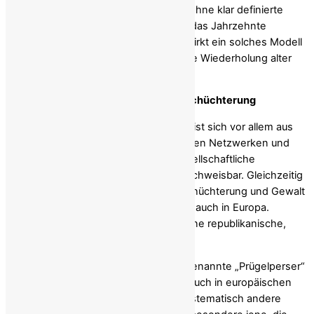
und faktisch legislativen Funktionen – ohne klar definierte
Kontrollmechanismen. In einem Land, das Jahrzehnte
autoritärer Herrschaft hinter sich hat, wirkt ein solches Modell
weniger wie ein Neuanfang als wie eine Wiederholung alter
Muster.
Inszenierte Popularität und reale Einschüchterung
Die mediale Präsenz Reza Pahlavis speist sich vor allem aus
professionellen PR-Kampagnen, digitalen Netzwerken und
gezielter Inszenierung. Eine breite gesellschaftliche
Verankerung im Iran selbst ist kaum nachweisbar. Gleichzeitig
gibt es seit Jahren Berichte über Einschüchterung und Gewalt
gegen andere oppositionelle Gruppen, auch in Europa.
Betroffen sind vor allem jene, die für eine republikanische,
demokratische Zukunft eintreten.
Seit Jahren ist dokumentiert, dass sogenannte „Prügelperser“
im Umfeld monarchistischer Gruppen auch in europäischen
Städten – darunter in Deutschland – systematisch andere