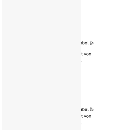
2 Comments
فرهاد رادمنش
24. Januar 2026 @ 23:24
Das ist absolut richtig und akzeptabel.👍
Als Iraner im Exil lehne ich jede Art von
individualzentrierter Regierung ab.
Reply
فرهاد رادمنش
24. Januar 2026 @ 23:27
Das ist absolut richtig und akzeptabel.👍
Als Iraner im Exil lehne ich jede Art von
individualzentrierter Regierung ab.