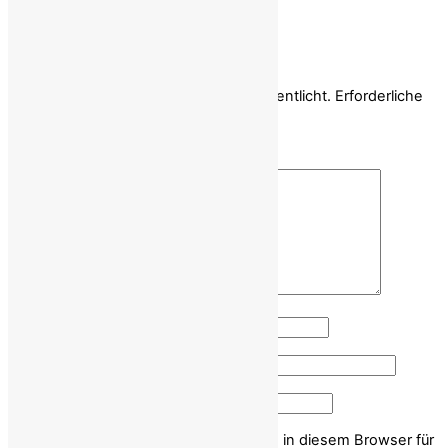
Reply
Schreibe einen Kommentar
Deine E-Mail-Adresse wird nicht veröffentlicht.
Erforderliche
Felder sind mit
*
markiert
Kommentar
*
Name
*
E-Mail-Adresse
*
Website
Name, E-Mail-Adresse und Website in diesem Browser für