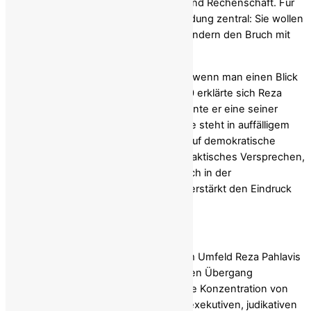
Abstammung, sondern auf Gleichheit und Rechenschaft. Für
viele Iraner ist genau diese Unterscheidung zentral: Sie wollen
nicht die Rückkehr alter Hierarchien, sondern den Bruch mit
ihnen.
Der Widerspruch wird umso deutlicher, wenn man einen Blick
in die Vergangenheit wirft. Bereits 1980 erklärte sich Reza
Pahlavi selbst zum König; später benannte er eine seiner
Töchter als Nachfolgerin. Diese Episode steht in auffälligem
Kontrast zu seiner heutigen Berufung auf demokratische
Verfahren. Demokratie jedoch ist kein taktisches Versprechen,
sondern eine Haltung. Dass dieser Bruch in der
Berichterstattung keine Rolle spielte, verstärkt den Eindruck
einer selektiven Darstellung.
Machtkonzentration statt Übergang
Auch die politischen Konzepte aus dem Umfeld Reza Pahlavis
lassen Zweifel an einem demokratischen Übergang
aufkommen. Vorgesehen ist eine starke Konzentration von
Macht in einer Person, verbunden mit exekutiven, judikativen