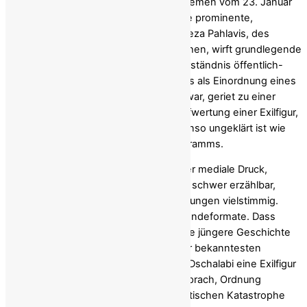
Die Berichterstattung der ARD-Tagesthemen vom 23. Januar
2026 über den Aufstand im Iran und die prominente,
weitgehend unkritische Präsentation Reza Pahlavis, des
Sohnes des letzten iranischen Monarchen, wirft grundlegende
Fragen an das journalistische Selbstverständnis öffentlich-
rechtlicher Nachrichtenformate auf. Was als Einordnung eines
revolutionären Moments angekündigt war, geriet zu einer
politischen Projektion: zur medialen Aufwertung einer Exilfigur,
deren demokratische Legitimation ebenso ungeklärt ist wie
die Tragfähigkeit ihres politischen Programms.
In revolutionären Momenten wächst der mediale Druck,
Gesichter zu liefern. Bewegungen sind schwer erzählbar,
Gesellschaften widersprüchlich, Forderungen vielstimmig.
Einzelpersonen hingegen passen in Sendeformate. Dass
diese Logik gefährlich sein kann, hat die jüngere Geschichte
mehrfach gezeigt. Der Irak ist eines der bekanntesten
Beispiele: Auch dort wurde mit Ahmad Dschalabi eine Exilfigur
aufgebaut, die Anschlussfähigkeit versprach, Ordnung
suggerierte und am Ende Teil einer politischen Katastrophe