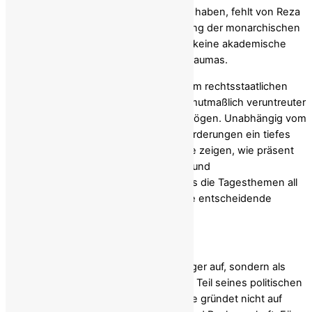
ihre Rolle inzwischen offen eingeräumt haben, fehlt von Reza
Pahlavi bis heute eine klare Anerkennung der monarchischen
Verantwortung. Für viele Iraner ist dies keine akademische
Frage, sondern Teil eines kollektiven Traumas.
Hinzu kommen Forderungen nach einem rechtsstaatlichen
Verfahren gegen Reza Pahlavi wegen mutmaßlich veruntreuter
Milliardenbeträge aus staatlichem Vermögen. Unabhängig vom
juristischen Ausgang spiegeln diese Forderungen ein tiefes
gesellschaftliches Misstrauen wider. Sie zeigen, wie präsent
die Erinnerung an Machtkonzentration und
Privilegienherrschaft geblieben ist. Dass die Tagesthemen all
diese Aspekte ausblendeten, lässt eine entscheidende
Leerstelle zurück.
Herkunft als politisches Argument
Reza Pahlavi tritt nicht als neutraler Bürger auf, sondern als
Erbe einer Dynastie. Der Titel „Prinz“ ist Teil seines politischen
Selbstverständnisses. Doch Demokratie gründet nicht auf