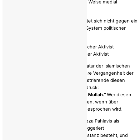
wurde. Der Iran sollte nicht auf ähnliche Weise medial
vereinfacht werden.
Der gegenwärtige Aufstand im Iran richtet sich nicht gegen ein
einzelnes Regime, sondern gegen ein System politischer
Bevormundung.
Hossein Yaghobi, Publizist und politischer Aktivist
Er wendet sich gegen die religiöse Diktatur der Islamischen
Republik ebenso wie gegen die autoritäre Vergangenheit der
Monarchie. Seit Jahren bringen Demonstrierende diesen
Anspruch unmissverständlich zum Ausdruck:
„Nein zur Diktatur – weder Schah noch Mullah.“
Wer diesen
Ruf ernst nimmt, kann ihn nicht ignorieren, wenn über
mögliche politische Zukunftsentwürfe gesprochen wird.
Gerade deshalb wirkt die Darstellung Reza Pahlavis als
zentrale Referenzfigur irritierend. Sie suggeriert
Repräsentation, wo gesellschaftliche Distanz besteht, und