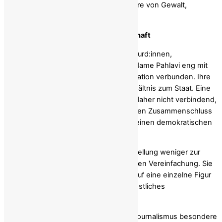
demokratischer Aufbruch, sondern Jahre von Gewalt,
Instabilität und Leid.
Die vergessenen Ränder der Gesellschaft
Für viele ethnische Gruppen im Iran – Kurd:innen,
Belutsch:innen, Araber:innen – ist der Name Pahlavi eng mit
militärischer Gewalt und Zwangsassimilation verbunden. Ihre
Erfahrungen prägen bis heute das Verhältnis zum Staat. Eine
mediale Aufwertung dieser Figur wirkt daher nicht verbindend,
sondern entfremdend. Sie erschwert den Zusammenschluss
jener gesellschaftlichen Kräfte, die für einen demokratischen
Wandel notwendig wären.
Die Tagesthemen haben mit ihrer Darstellung weniger zur
Aufklärung beigetragen als zur politischen Vereinfachung. Sie
haben eine vielstimmige Gesellschaft auf eine einzelne Figur
reduziert – und damit ein bekanntes westliches
Deutungsmuster reproduziert.
Gerade in Zeiten des Umbruchs trägt Journalismus besondere