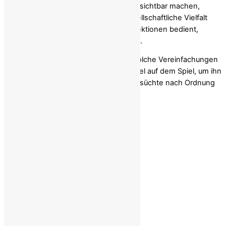
Verantwortung. Er muss Widersprüche sichtbar machen,
historische Lasten benennen und gesellschaftliche Vielfalt
ernst nehmen. Wo er stattdessen Projektionen bedient,
riskiert er, Teil des Problems zu werden.
Die Geschichte des Irak zeigt, wohin solche Vereinfachungen
führen können. Für den Iran steht zu viel auf dem Spiel, um ihn
erneut durch die Linse westlicher Sehnsüchte nach Ordnung
und Übersicht zu betrachten.
Hossein Yaghobi
Publizist und politischer Aktivist
Leonberg, 24.Januar 2026
Share