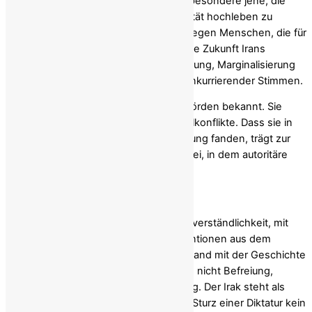
iranische Oppositionelle angreifen, insbesondere jene, die
sich nicht bereit erklären, „seine Majestät hochleben zu
lassen“. Diese Übergriffe richten sich gegen Menschen, die für
eine republikanische und demokratische Zukunft Irans
eintreten, und dienen der Einschüchterung, Marginalisierung
sowie der politischen Ausschaltung konkurrierender Stimmen.
Diese Vorfälle sind den Sicherheitsbehörden bekannt. Sie
gehören zur Realität inneriranischer Exilkonflikte. Dass sie in
der Berichterstattung keinerlei Erwähnung fanden, trägt zur
Verklärung eines politischen Umfelds bei, in dem autoritäre
Praktiken offenbar toleriert werden.
Krieg als Option?
Besonders beunruhigend ist die Selbstverständlichkeit, mit
der Aussagen über militärische Interventionen aus dem
Ausland präsentiert wurden. In einem Land mit der Geschichte
Irans bedeutet eine solche Perspektive nicht Befreiung,
sondern das Risiko massiver Zerstörung. Der Irak steht als
Mahnung im Raum. Dort folgte auf den Sturz einer Diktatur kein