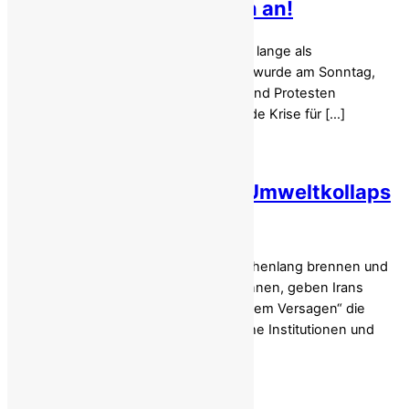
stürzt ab, Proteste halten an!
Der historische Basar von Teheran, der lange als
wirtschaftlicher Gradmesser Irans galt, wurde am Sonntag,
dem 28. Dezember 2025, von Streiks und Protesten
erschüttert, was eine sich verschärfende Krise für […]
Irans brennende Lunge: Umweltkollaps
und Politik!
Während die hyrkanischen Wälder wochenlang brennen und
Kraftwerke schmutziges Mazut verbrennen, geben Irans
Machthaber der Dürre und „menschlichem Versagen“ die
Schuld – während Landräuber, schwache Institutionen und
undurchsichtige Budgets die […]