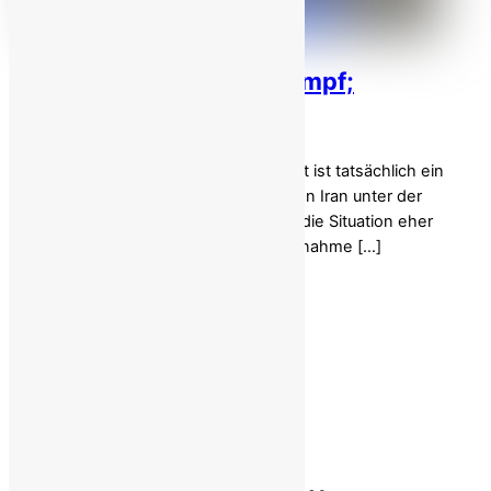
Irans wirtschaftlicher Sumpf;
Korruption und Krise!
Soziale und wirtschaftliche Ungleichheit ist tatsächlich ein
globales Problem. Aber wenn es um den Iran unter der
herrschenden Theokratie geht, ähnelt die Situation eher
einem Apartheidsstaat, in dem mit Ausnahme […]
Back To Top
Gesellschaft von Deutsch-Iranern
Weitere Infos:
Impressum
Kontakt
ncr-iran.org
women.ncr-iran.org