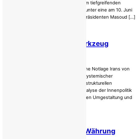
Obersten Führers Ali Khamenei in einem tiefgreifenden
Systemschock . Staatliche Medien, darunter eine am 10. Juni
2026 ausgestrahlte Rede des Regimepräsidenten Masoud […]
Leitartikel: Armut als Werkzeug
autoritärer Kontrolle
Jahrzehntelang wurde die wirtschaftliche Notlage Irans von
ausländischen Beobachtern als Folge systemischer
Korruption, ideologischer Starrheit und strukturellen
Missmanagements dargestellt. Eine Analyse der Innenpolitik
des Regimes, der zunehmenden sozialen Umgestaltung und
[…]
Teheraner Basar streikt: Währung