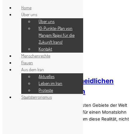
Home
Über uns
Skip to content
Über uns
Menu
10-Punkte-Plan von
Maryam Rajavi für die
Zukunft Irans!
Wirtschaft
Kontakt
Menschenrechte
Frauen
Aus dem Iran
Aktuelles
Die Anatomie der unvermeidlichen
Leben im Iran
Proteste
sozialen Explosion im Iran
Staatsterrorismus
Wie das Klerikerregime eines der reichsten Gebiete der Welt
in einen Ort verwandelte, an dem man für einen Monatslohn
nur noch 87 Dollar bekommt – und warum diese Realität, nicht
[…]