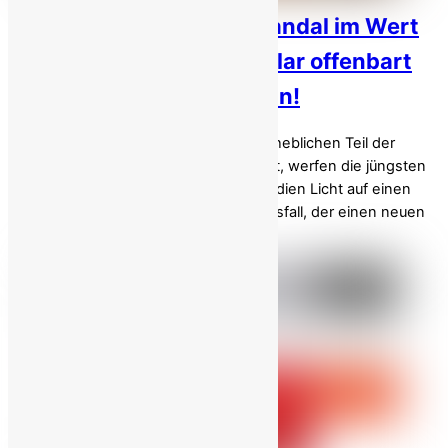
Rekordveruntreuungsskandal im Wert
von 3,7 Milliarden US-Dollar offenbart
die tiefe Korruption im Iran!
Während die Armut jeden Tag einen erheblichen Teil der
iranischen Bevölkerung fest im Griff hat, werfen die jüngsten
Enthüllungen staatlich kontrollierter Medien Licht auf einen
ungeheuerlichen Wirtschaftskorruptionsfall, der einen neuen
[…]