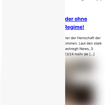
Iran: Fast eine Million Kinder ohne
Schulbildung unter dem Regime!
Die Schulabbrecherquote im Iran hat unter der Herrschaft der
Mullahs katastrophale Ausmaße angenommen. Laut den stark
zensierten Statistiken des Regimes ( Mashregh News, 3.
Februar 2025 ) wurden im Schuljahr 2023/24 mehr als […]