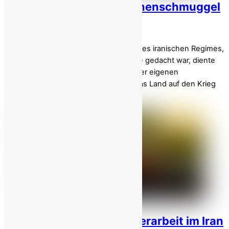
Irans Skandal: Vom Drohnenschmuggel
zur Machtgier!
Der jüngste zwölftägige Militärkonflikt des iranischen Regimes,
der als Demonstration nationaler Stärke gedacht war, diente
stattdessen als ungeplante Bilanz seiner eigenen
systemischen Fäulnis. Während sich das Land auf den Krieg
[…]
Starker Anstieg der Kinderarbeit im Iran