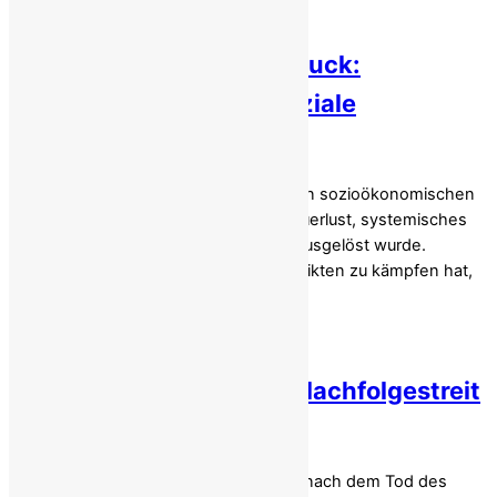
Irans Wirtschaft unter Druck:
Preiserhöhungen und soziale
Spannungen nehmen zu
Der Iran befindet sich in einer schweren sozioökonomischen
Krise , die durch geopolitische Abenteuerlust, systemisches
Missmanagement und Hyperinflation ausgelöst wurde.
Während der Staat mit regionalen Konflikten zu kämpfen hat,
trägt die Bevölkerung […]
Wirtschaftskollaps und Nachfolgestreit
vertiefen die Spaltung
Irans politisches System befindet sich nach dem Tod des