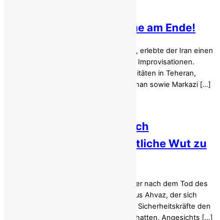
Irans Wasser-, Sprit- und
Lebensmittelkrise: Regime am Ende!
Am Samstag, dem 22. November 2025, erlebte der Iran einen
weiteren Tag mit Einschränkungen und Improvisationen.
Giftige Luft zwang Schulen und Universitäten in Teheran,
Chuzestan, Ost- und West-Aserbaidschan sowie Markazi […]
Iran: Regime versucht nach
Selbstverbrennung öffentliche Wut zu
bremsen!
Die öffentliche Wut im Iran wächst weiter nach dem Tod des
20-jährigen Studenten Ahmad Baledi aus Ahvaz, der sich
selbst anzündete, nachdem städtische Sicherheitskräfte den
Imbissstand seiner Familie abgerissen hatten. Angesichts […]