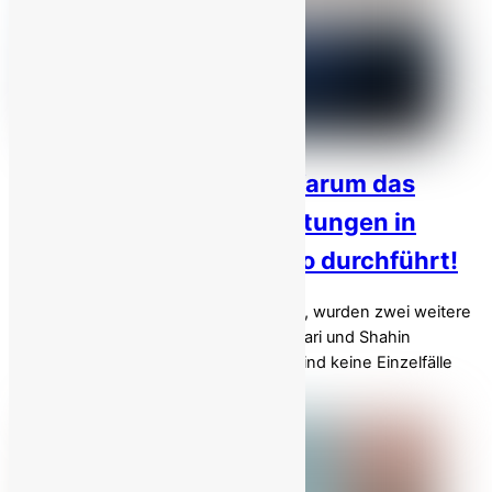
Die Logik des Galgens: Warum das
iranische Regime Hinrichtungen in
einem bestimmten Tempo durchführt!
Am Sonntagmorgen, dem 5. April 2026, wurden zwei weitere
Demonstranten, Mohammad-Amin Biglari und Shahin
Vahedparast, hingerichtet . Ihre Tode sind keine Einzelfälle
rechtskräftiger Urteile; sie sind Teil […]