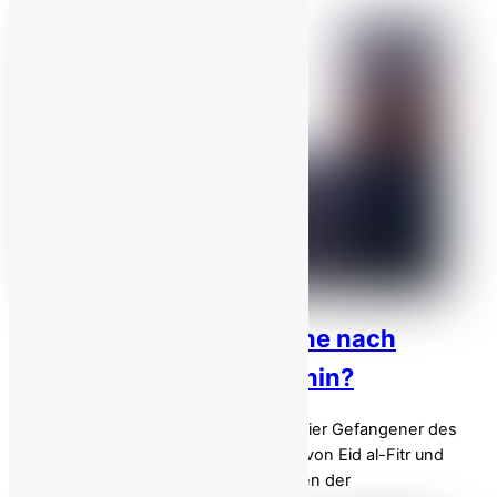
Iran richtet drei Gefangene nach
Januarprotesten in Qom hin?
Iran: Brutale öffentliche Hinrichtung dreier Gefangener des
Januaraufstands in Qom am Vorabend von Eid al-Fitr und
Nowruz, weil sie zwei kriminelle Agenten der