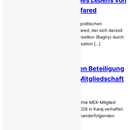
Iran: Aufruf zur Rettung des Lebens von
Amir Hassan Akbari-Monfared
Die Justiz des Klerikerregimes hat den politischen
Gefangenen Amir Hassan Akbari-Monfared, der sich derzeit
im Evin-Gefängnis befindet, wegen „Rebellion (Baghy) durch
Kontakt mit der Volksmojahedin-Organisation […]
Iran: Mehdi Khanaki wegen Beteiligung
am Januaraufstand und Mitgliedschaft
in der MEK hingerichtet
Das seit dem Aufstand im Januar gesuchte MEK-Mitglied
Mehdi Khanaki wurde am 10. Februar 2026 in Karaj verhaftet.
Frau Maryam Rajavi verurteilte die aufeinanderfolgenden
Hinrichtungen […]