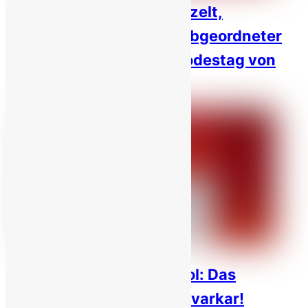
Botschaft von Martin Patzelt,
ehemaliger Bundestagsabgeordneter
Deutschlands zum 40. Todestag von
Vahid Bani-Amerian!
Vom Kämpfer zum Symbol: Das
Vermächtnis von Daneshvarkar!