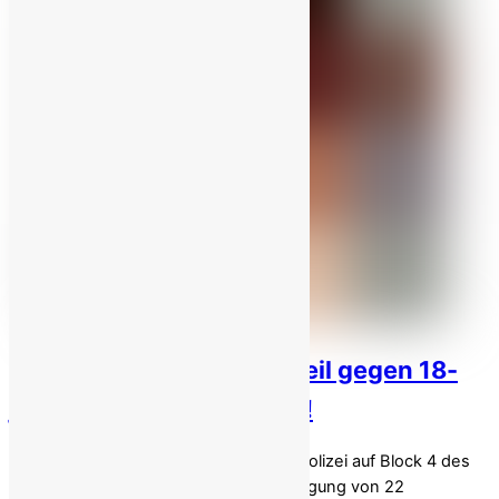
Iran vollstreckt Todesurteil gegen 18-
jährigen Aufständischen!
Iran: Brutaler Angriff der Bereitschaftspolizei auf Block 4 des
Ghezel-Hesar-Gefängnisses und Verlegung von 22