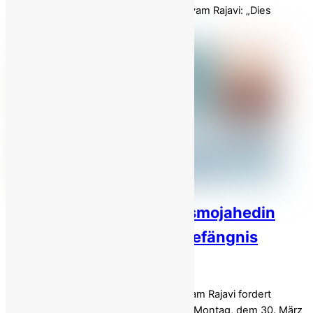
dem Ziel, das System zu stürzen.“ Maryam Rajavi: „Dies
spiegelt […]
Zwei Mitglieder der Volksmojahedin
(MEK) in Ghezel Hesar-Gefängnis
hingerichtet!
Die designierte NCRI-Präsidentin Maryam Rajavi fordert
sofortiges internationales Handeln Am Montag, dem 30. März