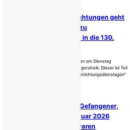
Iran: Protest gegen Hinrichtungen geht
mit der Kampagne „Nein zu
Hinrichtungsdienstagen“ in die 130.
Woche
In 59 Einrichtungen im ganzen Iran traten am Dienstag
Gefangene in ihren wöchentlichen Hungerstreik. Dieser ist Teil
der langjährigen Kampagne „Nein zu Hinrichtungsdienstagen“
und markiert […]
Iran: Hinrichtung zweier Gefangener,
die beim Aufstand im Januar 2026
festgenommen worden waren