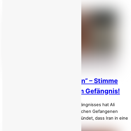
Staatssicherheitskräfte (SSF) […]
„Die Flagge ist nie gefallen“ – Stimme
des Widerstands aus dem Gefängnis!
Aus den Tiefen des Ghezel-Hesar-Gefängnisses hat Ali
Moezzi , einer der bekanntesten politischen Gefangenen
Irans, eine eindringliche Botschaft verkündet, dass Iran in eine
„neue Phase der Geschichte“ […]