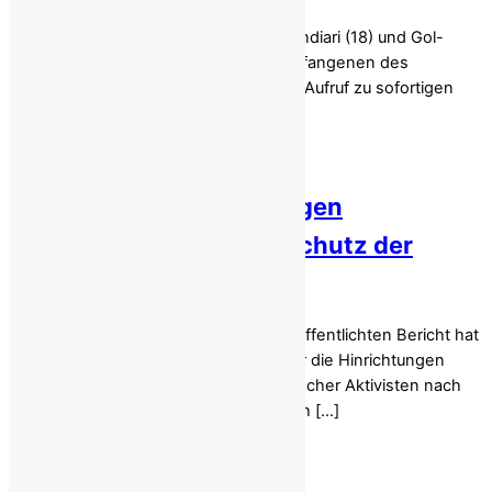
ran: Brutale Hinrichtung von Erfan Esfandiari (18) und Gol-
Mohammad Mohammadi (24), zwei Gefangenen des
Aufstands vom Januar 2026 in Isfahan Aufruf zu sofortigen
Maßnahmen zur […]
Iran: Exekutionswelle gegen
Dissidenten unter dem Schutz der
Zensur
Laut einem kürzlich von Fox News veröffentlichten Bericht hat
die im Iran herrschende Klerikerdiktatur die Hinrichtungen
politischer Dissidenten und regimekritischer Aktivisten nach
den landesweiten Aufständen drastisch […]