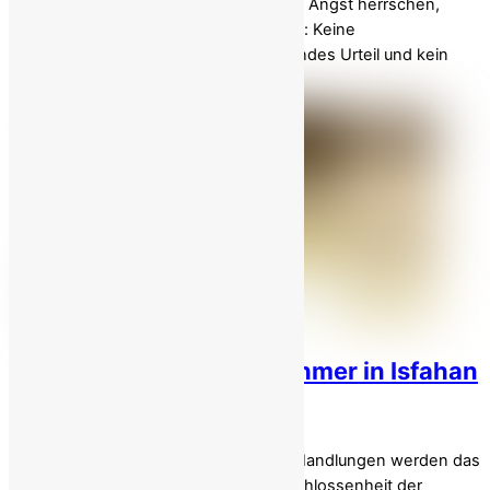
Im Machtkampf stoßen Regime, die mit Angst herrschen,
irgendwann auf eine einfache Wahrheit: Keine
Gefängnismauer, kein vorab feststehendes Urteil und kein
verborgenes Grab können einen […]
21-jähriger Protestteilnehmer in Isfahan
hingerichtet!
Frau Maryam Rajavi: Diese kriminellen Handlungen werden das
Regime nicht retten, sondern die Entschlossenheit der