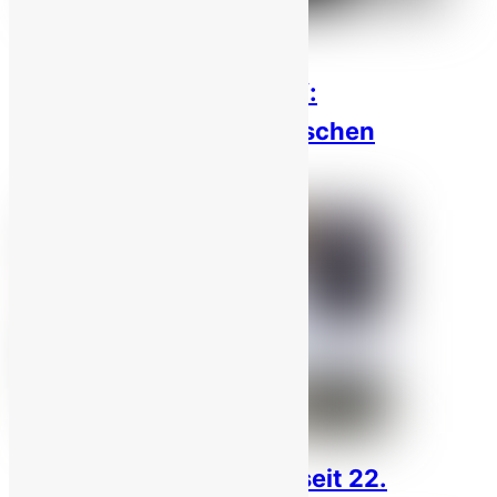
100 Wochen „Nein zu
Dienstagshinrichtungen“:
Hungerstreiks in 55 iranischen
Gefängnissen!
Iran: 357 Hinrichtungen seit 22.