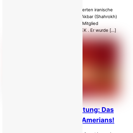
Am Morgen des 30. März 2026 exekutierten iranische
Behörden im Gefängnis Ghezel Hesar Akbar (Shahrokh)
Daneshvarkar, einen Bauingenieur und Mitglied
der Widerstandseinheiten der PMOI/MEK . Er wurde […]
40 Tage nach der Hinrichtung: Das
Vermächtnis Vahid Bani-Amerians!