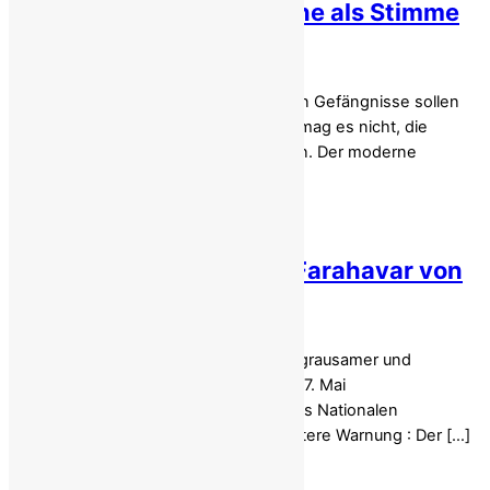
Irans politische Gefangene als Stimme
des Widerstands
Die schweren Eisentüren der iranischen Gefängnisse sollen
absolute Stille erzwingen, doch sie vermag es nicht, die
Stimmen der Inhaftierten einzudämmen. Der moderne
politische Gefangene im […]
Iranischer Dichter Amin Farahavar von
Hinrichtung bedroht
Die Todesmaschinerie im Iran läuft mit grausamer und
vorhersehbarer Geschwindigkeit. Am 27. Mai
2026 veröffentlichte das Sekretariat des Nationalen
Widerstandsrates Iran (NWRI) eine düstere Warnung : Der […]