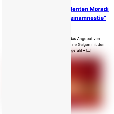
Inhaftierte iranische Studenten Moradi
und Younesi lehnen „Scheinamnestie“
ab
Im moralischen Abbild der Tyrannei ist das Angebot von
„Gnade“ seitens eines Regimes, das seine Galgen mit dem
Blut Unschuldiger getränkt hat, kein Mitgefühl – […]