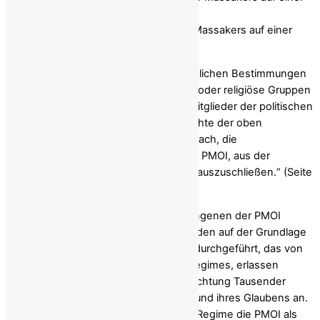
Fotos von einigen Opfern des 1988er Massakers auf einer
Ausstellung
Wie bereits erwähnt, sind die herkömmlichen Bestimmungen
nur auf nationale, ethnische, rassische oder religiöse Gruppen
beschränkt; Diese Definition schließt Mitglieder der politischen
Opposition aus. Dennoch ist es – im Lichte der oben
genannten Beobachtungen – nicht einfach, die
Oppositionsgruppen, insbesondere die PMOI, aus der
Kategorie einer „geschützten Gruppe“ auszuschließen.“ (Seite
12)
Die Massenmorde an politischen Gefangenen der PMOI
während des Massakers von 1988 wurden auf der Grundlage
einer Fatwa, eines religiösen Dekrets, durchgeführt, das von
Chomeini, dem obersten Führer des Regimes, erlassen
wurde. Dieses Dekret ordnete die Hinrichtung Tausender
MEK-Mitglieder und Unterstützer aufgrund ihres Glaubens an.
Der Bericht betont, dass das iranische Regime die PMOI als