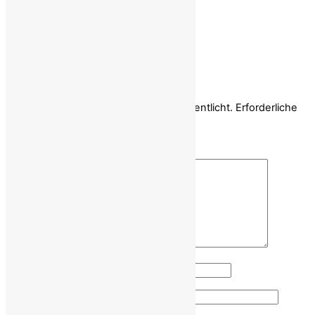
Share
Schreibe einen Kommentar
Deine E-Mail-Adresse wird nicht veröffentlicht.
Erforderliche
Felder sind mit
*
markiert
Kommentar
*
Name
*
E-Mail-Adresse
*