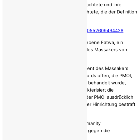
eine religiös abweichende Gruppe betrachtete und ihre
Handlungen damit auf Absichten ausrichtete, die der Definition
des Völkermords entsprechen.
https://x.com/iran_policy/status/1817600552609464428
Die von Ayatollah Chomeini herausgegebene Fatwa, ein
wichtiges Dokument zum Verständnis des Massakers von
1988, wird wie folgt zitiert:
„Chomeinis Fatwa, ein Schlüsseldokument des Massakers
von 1988, legt die Absicht des Völkermords offen, die PMOI,
die von den Tätern als religiöse Gruppe behandelt wurde,
physisch zu zerstören. Die Fatwa charakterisiert die
angeblichen religiösen Übertretungen der PMOI ausdrücklich
als „Krieg gegen Gott führen“, der mit der Hinrichtung bestraft
werden muss.“ (Seite 49)
Atrocity Crimes and Crimes Against Humanity
Grausame Verbrechen und Verbrechen gegen die
Menschlichkeit