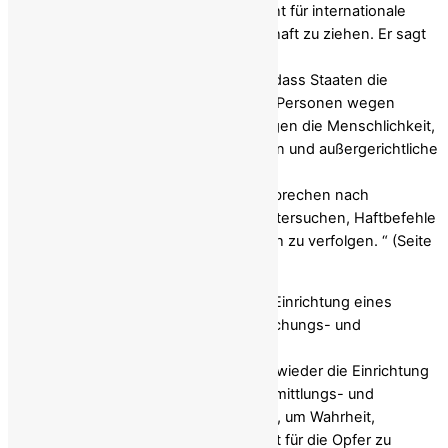
Gerechtigkeit im Iran plädiert der Bericht für internationale
Mechanismen, um Täter zur Rechenschaft zu ziehen. Er sagt
aus:
„Es besteht weiterhin die Möglichkeit, dass Staaten die
universelle Gerichtsbarkeit nutzen, um Personen wegen
„Gräueltaten“, darunter Verbrechen gegen die Menschlichkeit,
Völkermord, Folter, Verschwindenlassen und außergerichtliche
Hinrichtungen.und andere schwere
Menschenrechtsverletzungen, die Verbrechen nach
internationalem Recht darstellen, zu untersuchen, Haftbefehle
gegen sie zu erlassen und strafrechtlich zu verfolgen. “ (Seite
61)
Der Sonderberichterstatter fordert die Einrichtung eines
unabhängigen internationalen Untersuchungs- und
Rechenschaftsmechanismus:
„Der Sonderberichterstatter hat immer wieder die Einrichtung
eines unabhängigen internationalen Ermittlungs- und
Rechenschaftsmechanismus gefordert, um Wahrheit,
Gerechtigkeit und Rechenschaftspflicht für die Opfer zu