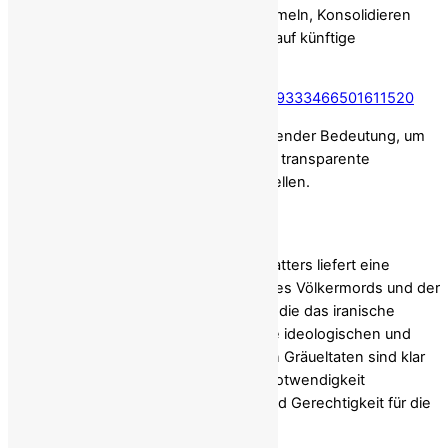
fördern, unter anderem durch das Sammeln, Konsolidieren
und Sichern von Beweisen im Hinblick auf künftige
Strafverfolgungen.“ (Seite 61)
https://x.com/Maryam_Rajavi/status/409333466501611520
Dieser Mechanismus ist von entscheidender Bedeutung, um
schnelle, unparteiische, gründliche und transparente
strafrechtliche Ermittlungen sicherzustellen.
Conclusion
Fazit
Der Bericht des UN-Sonderberichterstatters liefert eine
detaillierte und fundierte Bestätigung des Völkermords und der
Verbrechen gegen die Menschlichkeit, die das iranische
Regime an der PMOI begangen hat. Die ideologischen und
politischen Beweggründe hinter diesen Gräueltaten sind klar
dokumentiert und unterstreichen die Notwendigkeit
internationaler Rechenschaftspflicht und Gerechtigkeit für die
Opfer.