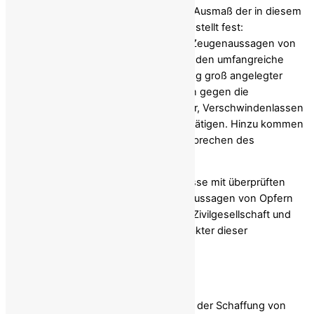
Der Sonderberichterstatter betont das Ausmaß der in diesem
Zeitraum begangenen Gräueltaten und stellt fest:
„Der Sonderberichterstatter hat durch Zeugenaussagen von
Einzelpersonen, Opfern und Überlebenden umfangreiche
Beweise erhalten, welche die Begehung groß angelegter
‚Gräueltaten‘, insbesondere Verbrechen gegen die
Menschlichkeit wie Massenmord, Folter, Verschwindenlassen
und andere unmenschliche Taten, bestätigen. Hinzu kommen
Beweise und Angaben, die auf das Verbrechen des
Völkermords hinweisen.“ (Seite 38)
Der Bericht untermauert diese Ergebnisse mit überprüften
Dokumentenaufzeichnungen, Zeugenaussagen von Opfern
und Berichten von Organisationen der Zivilgesellschaft und
verdeutlicht den systematischen Charakter dieser
Verbrechen.
International Accountability
Internationale Verantwortung
Angesichts der Herausforderungen bei der Schaffung von