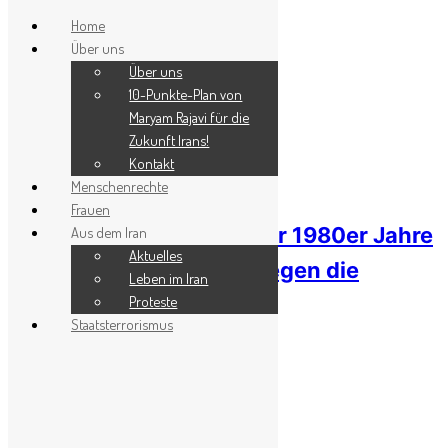
Home
Über uns
Skip to content
Über uns
Menu
10-Punkte-Plan von
Maryam Rajavi für die
Zukunft Irans!
1. August 2024
Kontakt
Menschenrechte
UN-Berichterstatter:
Frauen
Massenhinrichtungen der 1980er Jahre
Aus dem Iran
Aktuelles
im Iran als Verbrechen gegen die
Leben im Iran
Proteste
Menschlichkeit!
Staatsterrorismus
0
Share