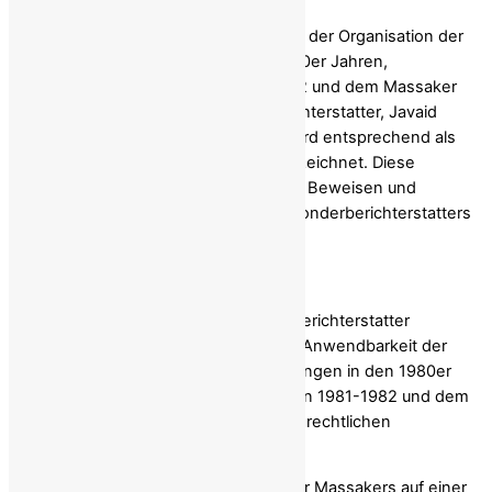
Die Massenhinrichtung von Mitgliedern der Organisation der
Volksmojahedin Iran (PMOI) in den 1980er Jahren,
insbesondere in den Jahren 1981-1982 und dem Massaker
von 1988, wurde vom UN-Sonderberichterstatter, Javaid
Rehman, als den Kriterien für Völkermord entsprechend als
Verbrechen gegen die Menschheit bezeichnet. Diese
Feststellung basiert auf umfangreichen Beweisen und
Zeugenaussagen, die im Bericht des Sonderberichterstatters
sorgfältig dokumentiert sind.
Genozid-Bezug
Dem Bericht zufolge stellt der Sonderberichterstatter
Folgendes fest: „Jede Überlegung zur Anwendbarkeit der
Völkermordkonvention auf Massentötungen in den 1980er
Jahren und insbesondere in den Jahren 1981-1982 und dem
Massaker von 1988 hat zu erheblichen rechtlichen
Herausforderungen geführt.