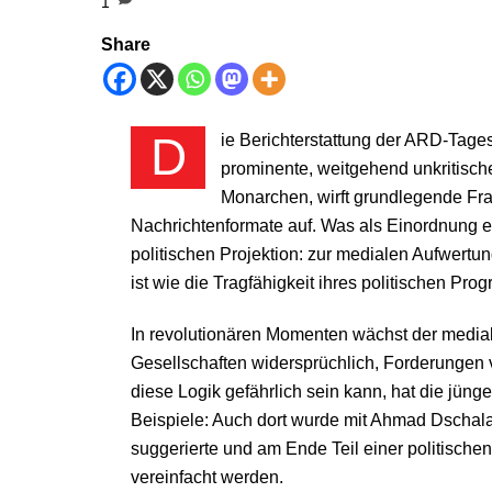
1
Share
Die Berichterstattung der ARD-Tagesthemen vom 23. Januar 2026 über den Aufstand im Iran und die
prominente, weitgehend unkritisch
Monarchen, wirft grundlegende Frag
Nachrichtenformate auf. Was als Einordnung e
politischen Projektion: zur medialen Aufwertun
ist wie die Tragfähigkeit ihres politischen Pro
In revolutionären Momenten wächst der medial
Gesellschaften widersprüchlich, Forderungen
diese Logik gefährlich sein kann, hat die jüng
Beispiele: Auch dort wurde mit Ahmad Dschalab
suggerierte und am Ende Teil einer politischen
vereinfacht werden.