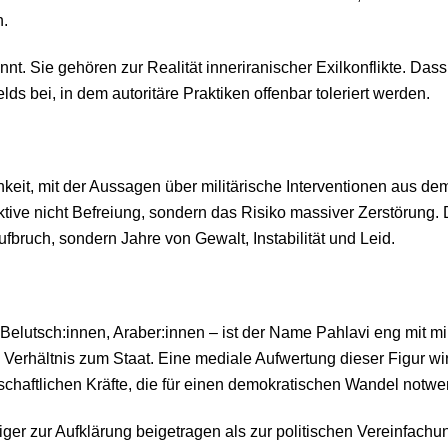
n.
t. Sie gehören zur Realität inneriranischer Exilkonflikte. Dass
lds bei, in dem autoritäre Praktiken offenbar toleriert werden.
keit, mit der Aussagen über militärische Interventionen aus de
tive nicht Befreiung, sondern das Risiko massiver Zerstörung. 
ufbruch, sondern Jahre von Gewalt, Instabilität und Leid.
 Belutsch:innen, Araber:innen – ist der Name Pahlavi eng mit m
 Verhältnis zum Staat. Eine mediale Aufwertung dieser Figur wi
chaftlichen Kräfte, die für einen demokratischen Wandel notwe
er zur Aufklärung beigetragen als zur politischen Vereinfachun