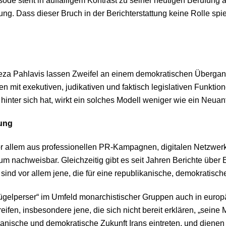
isode steht in auffälligem Kontrast zu seiner heutigen Berufung
ung. Dass dieser Bruch in der Berichterstattung keine Rolle spie
eza Pahlavis lassen Zweifel an einem demokratischen Übergan
n mit exekutiven, judikativen und faktisch legislativen Funktio
hinter sich hat, wirkt ein solches Modell weniger wie ein Neuan
rung
r allem aus professionellen PR-Kampagnen, digitalen Netzwerke
kaum nachweisbar. Gleichzeitig gibt es seit Jahren Berichte üb
sind vor allem jene, die für eine republikanische, demokratische
rügelperser“ im Umfeld monarchistischer Gruppen auch in europ
ifen, insbesondere jene, die sich nicht bereit erklären, „seine
kanische und demokratische Zukunft Irans eintreten, und diene