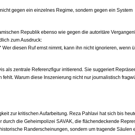
ch nicht gegen ein einzelnes Regime, sondern gegen ein System
slamischen Republik ebenso wie gegen die autoritäre Vergangen
lich zum Ausdruck:
.“
Wer diesen Ruf ernst nimmt, kann ihn nicht ignorieren, wenn 
 als zentrale Referenzfigur irritierend. Sie suggeriert Repräsen
ehlt. Warum diese Inszenierung nicht nur journalistisch fragwür
eit zur kritischen Aufarbeitung. Reza Pahlavi hat sich bis heu
er durch die Geheimpolizei SAVAK, die flächendeckende Repressio
 historische Randerscheinungen, sondern um tragende Säulen e