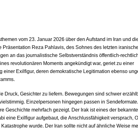
e Präsentation Reza Pahlavis, des Sohnes des letzten iranisch
en an das journalistische Selbstverständnis öffentlich-rechtlic
ines revolutionären Moments angekündigt war, geriet zu einer
g einer Exilfigur, deren demokratische Legitimation ebenso ung
gramms.
e Druck, Gesichter zu liefern. Bewegungen sind schwer erzählb
 vielstimmig. Einzelpersonen hingegen passen in Sendeformate
ere Geschichte mehrfach gezeigt. Der Irak ist eines der bekannt
i eine Exilfigur aufgebaut, die Anschlussfähigkeit versprach,
 Katastrophe wurde. Der Iran sollte nicht auf ähnliche Weise me