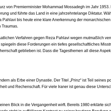
turz von Premierminister Mohammad Mossadegh im Jahr 1953. D
rung und führte das Land in eine jahrzehntelange Diktatur. Wä
 Pahlavi bis heute eine klare Anerkennung der monarchischen Ve
n Traumas.
tlichen Verfahren gegen Reza Pahlavi wegen mutmaßlich verunt
iegeln diese Forderungen ein tiefes gesellschaftliches Misstr
herrschaft geblieben ist. Dass die Tagesthemen all diese Aspek
sondern als Erbe einer Dynastie. Der Titel „Prinz“ ist Teil seine
eit und Rechenschaft. Für viele Iraner ist genau diese Untersc
nen Blick in die Vergangenheit wirft. Bereits 1980 erklärte si