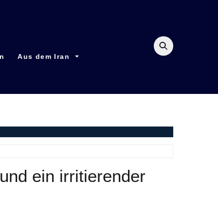
en
Aus dem Iran
d ein irritierender