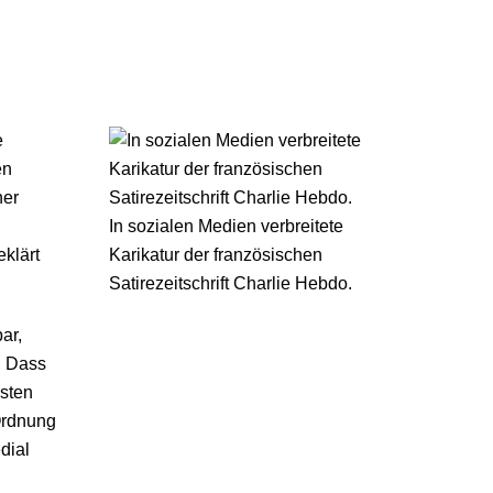
en
her
In sozialen Medien verbreitete
eklärt
Karikatur der französischen
Satirezeitschrift Charlie Hebdo.
ar,
. Dass
esten
 Ordnung
dial