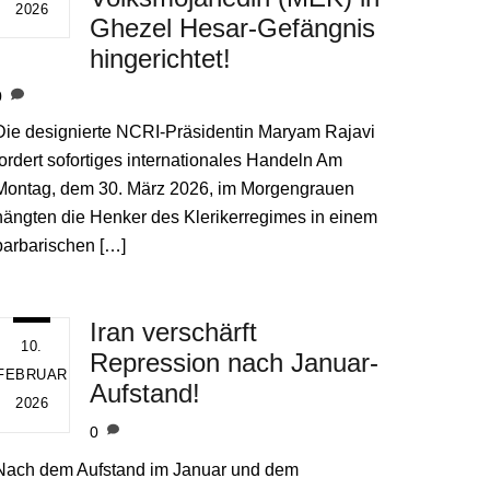
2026
Ghezel Hesar-Gefängnis
hingerichtet!
0
Die designierte NCRI-Präsidentin Maryam Rajavi
fordert sofortiges internationales Handeln Am
Montag, dem 30. März 2026, im Morgengrauen
hängten die Henker des Klerikerregimes in einem
barbarischen […]
Iran verschärft
10.
Repression nach Januar-
FEBRUAR
Aufstand!
2026
0
Nach dem Aufstand im Januar und dem