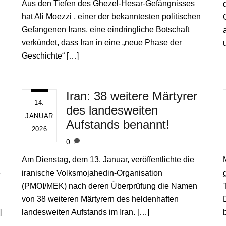
Aus den Tiefen des Ghezel-Hesar-Gefängnisses
hat Ali Moezzi , einer der bekanntesten politischen
Gefangenen Irans, eine eindringliche Botschaft
verkündet, dass Iran in eine „neue Phase der
Geschichte“ […]
Iran: 38 weitere Märtyrer
14.
des landesweiten
JANUAR
Aufstands benannt!
2026
0
Am Dienstag, dem 13. Januar, veröffentlichte die
e
iranische Volksmojahedin-Organisation
(PMOI/MEK) nach deren Überprüfung die Namen
von 38 weiteren Märtyrern des heldenhaften
]
landesweiten Aufstands im Iran. […]