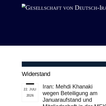
Skip
to
content
Widerstand
Iran: Mehdi Khanaki
22. JULI
wegen Beteiligung am
2026
Januaraufstand und