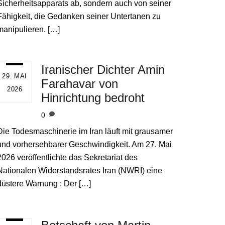
Sicherheitsapparats ab, sondern auch von seiner
Fähigkeit, die Gedanken seiner Untertanen zu
manipulieren. […]
Iranischer Dichter Amin
29. MAI
Farahavar von
2026
Hinrichtung bedroht
0
Die Todesmaschinerie im Iran läuft mit grausamer
und vorhersehbarer Geschwindigkeit. Am 27. Mai
2026 veröffentlichte das Sekretariat des
Nationalen Widerstandsrates Iran (NWRI) eine
düstere Warnung : Der […]