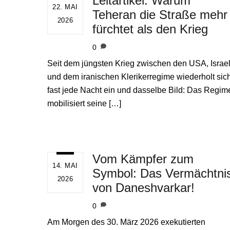
Leitartikel: Warum
22. MAI
Teheran die Straße mehr
2026
fürchtet als den Krieg
0
Seit dem jüngsten Krieg zwischen den USA, Israe
und dem iranischen Klerikerregime wiederholt sic
fast jede Nacht ein und dasselbe Bild: Das Regim
mobilisiert seine […]
Vom Kämpfer zum
14. MAI
Symbol: Das Vermächtni
2026
von Daneshvarkar!
0
Am Morgen des 30. März 2026 exekutierten