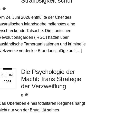
Straflosigkeit schuf
0
Am 24. Juni 2026 enthüllte der Chef des
australischen Inlandsgeheimdienstes eine
erschreckende Tatsache: Die iranischen
Revolutionsgarden (IRGC) hatten über
ausländische Tarnorganisationen und kriminelle
Netzwerke verdeckte Brandanschläge auf […]
Die Psychologie der
2. JUNI
Macht: Irans Strategie
2026
der Verzweiflung
0
Das Überleben eines totalitären Regimes hängt
nicht nur von der Brutalität seines