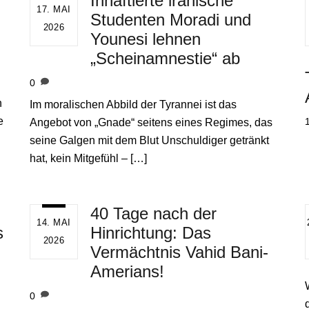
Inhaftierte iranische
17. MAI
Studenten Moradi und
2026
Younesi lehnen
„Scheinamnestie“ ab
0
l
h
Im moralischen Abbild der Tyrannei ist das
e
Angebot von „Gnade“ seitens eines Regimes, das
seine Galgen mit dem Blut Unschuldiger getränkt
hat, kein Mitgefühl – […]
40 Tage nach der
14. MAI
s
Hinrichtung: Das
2026
Vermächtnis Vahid Bani-
Amerians!
0