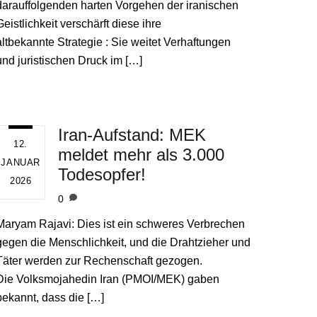
darauffolgenden harten Vorgehen der iranischen
Geistlichkeit verschärft diese ihre
altbekannte Strategie : Sie weitet Verhaftungen
und juristischen Druck im […]
Iran-Aufstand: MEK
12.
meldet mehr als 3.000
JANUAR
Todesopfer!
2026
0
Maryam Rajavi: Dies ist ein schweres Verbrechen
gegen die Menschlichkeit, und die Drahtzieher und
Täter werden zur Rechenschaft gezogen.
Die Volksmojahedin Iran (PMOI/MEK) gaben
bekannt, dass die […]