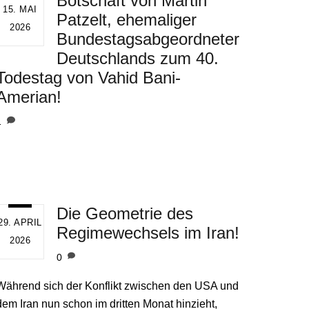
Botschaft von Martin
15. MAI
Patzelt, ehemaliger
2026
Bundestagsabgeordneter
Deutschlands zum 40.
Todestag von Vahid Bani-
Amerian!
1
Die Geometrie des
29. APRIL
Regimewechsels im Iran!
2026
0
Während sich der Konflikt zwischen den USA und
dem Iran nun schon im dritten Monat hinzieht,