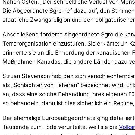
Nahen Osten. „Der schreckliche Verlust von Mensch
Die Abgeordnete Sgro rief dazu auf, den Stimmen d
staatliche Zwangsreligion und den obligatorischen 
Abschließend forderte Abgeordnete Sgro die kan
Terrororganisation einzustufen. Sie erklärte: „In
erinnerte sie an die Ermordung der kanadischen 
Maßnahmen Kanadas, die andere Länder dazu vera
Struan Stevenson hob den sich verschlechternden 
als „Schlächter von Teheran“ bezeichnet wird. E
an, dass eine solche Behandlung ihres eigenen F
so behandeln, dann ist dies sicherlich ein Regime
Der ehemalige Europaabgeordnete ging detailliert 
Tausende zum Tode verurteilte, weil sie die
Volks