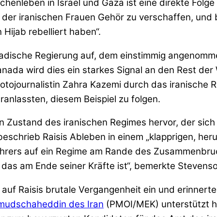
enleben in Israel und Gaza ist eine direkte Folge 
er iranischen Frauen Gehör zu verschaffen, und be
Hijab rebelliert haben“.
adische Regierung auf, dem einstimmig angenomme
 Kanada wird dies ein starkes Signal an den Rest de
Fotojournalistin Zahra Kazemi durch das iranische
nlassten, diesem Beispiel zu folgen.
Zustand des iranischen Regimes hervor, der sich a
r beschrieb Raisis Ableben in einem „klapprigen,
ührers auf ein Regime am Rande des Zusammenbruch
, das am Ende seiner Kräfte ist“, bemerkte Stevens
auf Raisis brutale Vergangenheit ein und erinnert
mudschaheddin des Iran
(PMOI/MEK) unterstützt ha