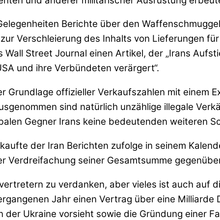
ten und anderer militärischer Ausrüstung erbeute
Gelegenheiten Berichte über den Waffenschmuggel d
ur Verschleierung des Inhalts von Lieferungen 
Wall Street Journal einen Artikel, der „Irans Aufs
SA und ihre Verbündeten verärgert“.
der Grundlage offizieller Verkaufszahlen mit einem 
sgenommen sind natürlich unzählige illegale Verk
obalen Gegner Irans keine bedeutenden weiteren S
ufte der Iran Berichten zufolge in seinem Kalende
einer Verdreifachung seiner Gesamtsumme gegenüber
lvertretern zu verdanken, aber vieles ist auch auf
gangenen Jahr einen Vertrag über eine Milliarde D
in der Ukraine vorsieht sowie die Gründung einer F