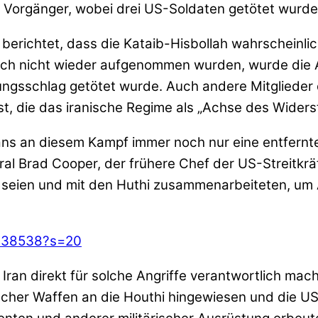
re Vorgänger, wobei drei US-Soldaten getötet wurd
erichtet, dass die Kataib-Hisbollah wahrscheinlic
 noch nicht wieder aufgenommen wurden, wurde di
tungsschlag getötet wurde. Auch andere Mitglieder
n ist, die das iranische Regime als „Achse des Wider
 Irans an diesem Kampf immer noch nur eine entfern
ral Brad Cooper, der frühere Chef der US-Streitkrä
 seien und mit den Huthi zusammenarbeiteten, um A
8838538?s=20
 Iran direkt für solche Angriffe verantwortlich ma
scher Waffen an die Houthi hingewiesen und die US