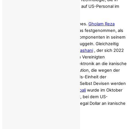
direktem Zusammenhang mit Angriffen auf US-Personal im
Nahen Osten steht.
Andere fungieren als Kuriere des Regimes.
Gholam Reza
Goodarzi
wurde im August 2024 in Texas festgenommen, als
er versuchte, Flugzeug- und Drohnenkomponenten in seinem
Gepäck über Dubai in den Iran zu schmuggeln. Gleichzeitig
gründeten Agenten wie
Kambiz Attar Kashani
, der sich 2022
schuldig bekannte, Scheinfirmen in den Vereinigten
Arabischen Emiraten, um verbotene Elektronik an die iranische
Zentralbank weiterzuleiten – eine Institution, die wegen der
Finanzierung der Hisbollah und der Quds-Einheit der
Revolutionsgarden sanktioniert wurde. Selbst Devisen werden
systematisch abgezweigt;
Kambiz Eghbali
wurde im Oktober
2024 wegen eines Komplotts verhaftet, bei dem US-
Geschenkkarten genutzt wurden, um illegal Dollar an iranische
Unternehmen zu transferieren.
Das diplomatische Sprungbrett