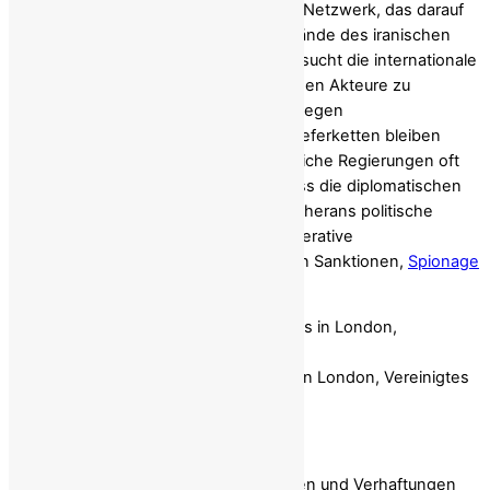
weitverzweigtes, staatlich gefördertes Netzwerk, das darauf
abzielt, westliche Technologie in die Hände des iranischen
Regimes zu schleusen. Seit Jahren versucht die internationale
Gemeinschaft unermüdlich, die iranischen Akteure zu
bekämpfen und verhängt Sanktionen gegen
Briefkastenfirmen. Doch die illegalen Lieferketten bleiben
hartnäckig intakt. Die Realität, die westliche Regierungen oft
nur ungern offiziell anerkennen, ist, dass die diplomatischen
Vertretungen des Regimes nicht nur Teherans politische
Interessen vertreten; sie dienen als operative
Ausgangspunkte für die Umgehung von Sanktionen,
Spionage
und Terror.
Die Botschaft des iranischen Regimes in London, Vereinigtes
Königreich
Die illegale Lieferkette
Eine Überprüfung der jüngsten Anklagen und Verhaftungen