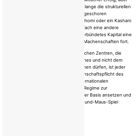
letztlich ein strategisches Versagen, solange die strukturellen
Unterstützerinnen und Unterstützer ungeschoren
davonkommen. Jedes Mal, wenn ein Ghomi oder ein Kashani
inhaftiert wird, aktiviert das Regime einfach eine andere
Schläferagentin, koordiniert über ein verbündetes Kapital eine
neue Briefkastenfirma und setzt seine Machenschaften fort.
Solange diese sogenannten diplomatischen Zentren, die
lediglich den finsteren Zielen des Regimes und nicht dem
Gastland dienen, ihren Betrieb aufnehmen dürfen, ist jeder
internationale Mechanismus zur Rechenschaftspflicht des
Regimes wirkungslos. Wenn es der internationalen
Gemeinschaft also ernst damit ist, das Regime zur
Rechenschaft zu ziehen, muss sie an der Basis ansetzen und
darf sich nicht in einem endlosen Katz-und-Maus-Spiel
verlieren.
Share