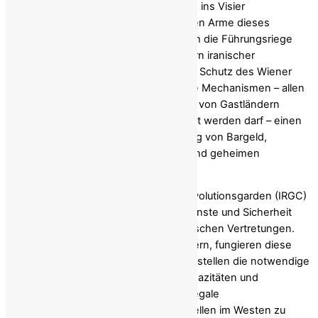
Während die vom US-Justizministerium ins Visier
genommenen Personen die logistischen Arme dieses
Unternehmens darstellen, befindet sich die Führungsriege
häufig innerhalb der gesicherten Mauern iranischer
Botschaften und Konsulate. Unter dem Schutz des Wiener
Übereinkommens bieten diplomatische Mechanismen – allen
voran die diplomatische Kurierpost, die von Gastländern
weder durchsucht noch beschlagnahmt werden darf – einen
ungehinderten Weg für die Übermittlung von Bargeld,
sensiblen physischen Komponenten und geheimen
Anweisungen an die Agenten vor Ort.
Historisch wie aktuell platzieren die Revolutionsgarden (IRGC)
und das Ministerium für Nachrichtendienste und Sicherheit
(MOIS) ihr Personal in diesen diplomatischen Vertretungen.
Anstatt bilaterale Beziehungen zu fördern, fungieren diese
„Diplomaten“ als Führungsoffiziere. Sie stellen die notwendige
logistische Planung, Überwachungskapazitäten und
Rekrutierungsinfrastruktur bereit, um illegale
Tarnorganisationen und Stellvertreterzellen im Westen zu