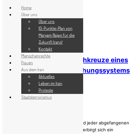
Home
Über uns
Skip to content
Über uns
Menu
10-Punkte-Plan von
Maryam Rajavi für die
Zukunft Irans!
5. Juni 2026
Kontakt
Menschenrechte
Irans Botschaften als Drehkreuze eines
Frauen
globalen Sanktionsumgehungssystems
Aus dem Iran
Aktuelles
Leben im Iran
0
Proteste
Share
Staatsterrorismus
Hinter jeder aufgedeckten Tarnfirma und jeder abgefangenen
Lieferung von Drohnenkomponenten verbirgt sich ein