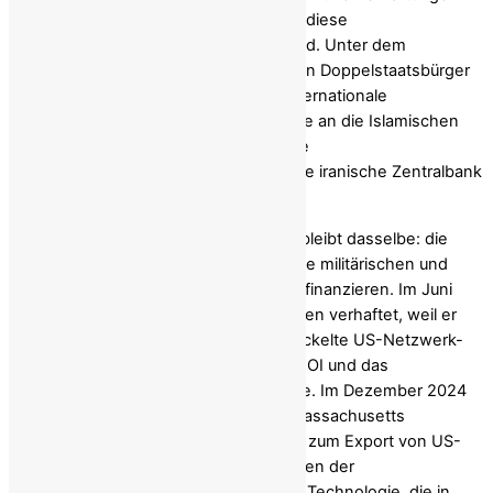
auf Bundesebene verdeutlicht, wie tief diese
Beschaffungsnetzwerke verwurzelt sind. Unter dem
Deckmantel des legalen Handels nutzen Doppelstaatsbürger
und ausländische Staatsangehörige internationale
Drehscheiben, um sensible Technologie an die Islamischen
Revolutionsgarden (IRGC), die iranische
Atomenergieorganisation (AEOI) und die iranische Zentralbank
(CBI) zu schleusen.
Die Methoden variieren, doch das Ziel bleibt dasselbe: die
Umgehung von Exportkontrollen, um die militärischen und
nuklearen Ambitionen des Regimes zu finanzieren. Im Juni
2026 wurde
Jamshid Ghomi
in Kalifornien verhaftet, weil er
angeblich über 250 Tonnen hochentwickelte US-Netzwerk-
und Verschlüsselungstechnik an die AEOI und das
Verteidigungsministerium geliefert hatte. Im Dezember 2024
wurde
Mahdi Mohammad Sadeghi
in Massachusetts
angeklagt, sich an einer Verschwörung zum Export von US-
Mikroelektronik speziell für Militärdrohnen der
Revolutionsgarden beteiligt zu haben – Technologie, die in