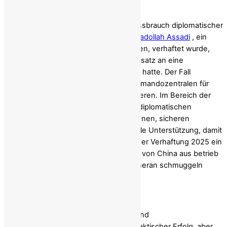
unterstützen (
Pop & Silber, 2020
).
Ein prominentes Beispiel für diesen Missbrauch diplomatischer
Privilegien ereignete sich 2018, als
Assadollah Assadi
, ein
iranischer Diplomat der Botschaft in Wien, verhaftet wurde,
weil er einen hochentwickelten Sprengsatz an eine
Stellvertreterzelle in Europa übergeben hatte. Der Fall
verdeutlichte, wie Botschaften als Kommandozentralen für
staatlich geförderten Terrorismus fungieren. Im Bereich der
Sanktionsumgehung liefern dieselben diplomatischen
Netzwerke die notwendigen Informationen, sicheren
Kommunikationswege und die finanzielle Unterstützung, damit
Agenten wie Reza Dindar – der vor seiner Verhaftung 2025 ein
umfangreiches Beschaffungsnetzwerk von China aus betrieb
– verbotene Güter unbemerkt nach Teheran schmuggeln
können.
Das Whac-A-Mole-Spiel beenden
Die
Verhaftung einzelner Schmuggler
und
Beschaffungsagentinnen ist zwar ein taktischer Erfolg, aber