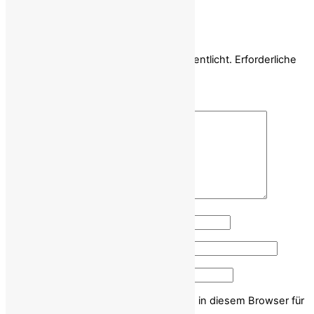
Schreibe einen Kommentar
Deine E-Mail-Adresse wird nicht veröffentlicht.
Erforderliche
Felder sind mit
*
markiert
Kommentar
*
Name
*
E-Mail-Adresse
*
Website
Name, E-Mail-Adresse und Website in diesem Browser für